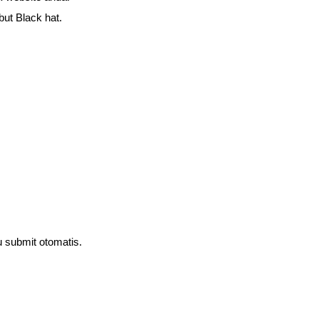
but Black hat.
u submit otomatis.