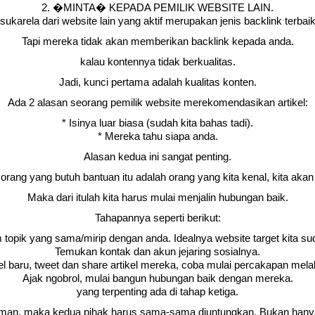
2. �MINTA� KEPADA PEMILIK WEBSITE LAIN.
arela dari website lain yang aktif merupakan jenis backlink terbaik
Tapi mereka tidak akan memberikan backlink kepada anda.
kalau kontennya tidak berkualitas.
Jadi, kunci pertama adalah kualitas konten.
Ada 2 alasan seorang pemilik website merekomendasikan artikel:
* Isinya luar biasa (sudah kita bahas tadi).
* Mereka tahu siapa anda.
Alasan kedua ini sangat penting.
u orang yang butuh bantuan itu adalah orang yang kita kenal, kita ak
Maka dari itulah kita harus mulai menjalin hubungan baik.
Tahapannya seperti berikut:
opik yang sama/mirip dengan anda. Idealnya website target kita sudah
Temukan kontak dan akun jejaring sosialnya.
el baru, tweet dan share artikel mereka, coba mulai percakapan mela
Ajak ngobrol, mulai bangun hubungan baik dengan mereka.
yang terpenting ada di tahap ketiga.
eman, maka kedua pihak harus sama-sama diuntungkan. Bukan han